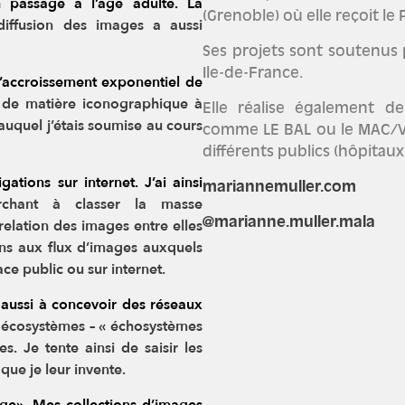
 passage à l’âge adulte. La
(Grenoble) où elle reçoit le
iffusion des images a aussi
Ses projets sont soutenus
Ile-de-France.
l’accroissement exponentiel de
 de matière iconographique à
Elle réalise également 
auquel j’étais soumise au cours
comme LE BAL ou le MAC/VA
différents publics (hôpitaux
ations sur internet. J’ai ainsi
mariannemuller.com
rchant à classer la masse
relation des images entre elles
@marianne.muller.mala
ns aux flux
d’images auxquels
ce public ou sur internet.
is aussi à concevoir des réseaux
es écosystèmes – « échosystèmes
es. Je tente ainsi de saisir les
que je leur invente.