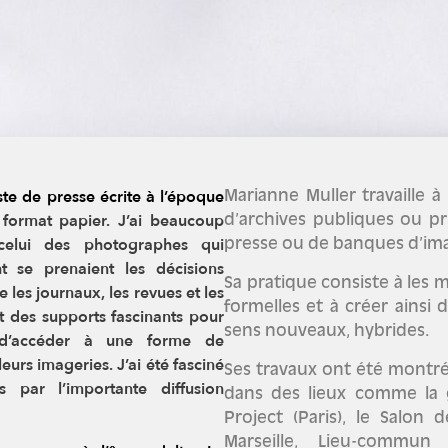
te de presse écrite à l’époque
Marianne Muller travaille à
r format papier. J’ai beaucoup
d’archives publiques ou p
celui des photographes qui
presse ou de banques d’ima
nt se prenaient les
décisions
Sa pratique consiste à les 
 les journaux, les revues et les
formelles et à créer ainsi
nt des supports fascinants pour
sens nouveaux, hybrides.
t d’accéder à une forme de
leurs imageries. J’ai été fasciné
Ses travaux ont été montré
es par l’importante
diffusion
dans des lieux comme la ga
Project (Paris), le Salo
Marseille, Lieu-commu