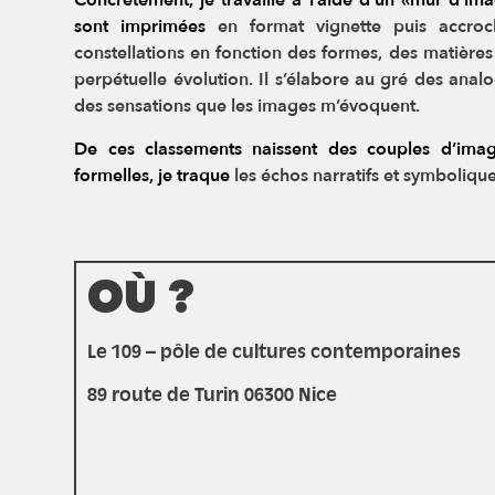
Concrètement, je travaille à l’aide d’un «mur d’im
sont imprimées
en format vignette puis accro
constellations en fonction des formes,
des matières
perpétuelle évolution. Il s’élabore au gré des anal
des sensations que les images m’évoquent.
De ces classements naissent des couples d’images
formelles, je traque
les échos narratifs et symbolique
OÙ ?
Le 109 – pôle de cultures contemporaines
89 route de Turin 06300 Nice