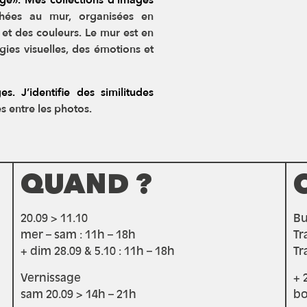
age». Mes collections d’images
chées au mur, organisées en
 et des couleurs. Le mur est en
ogies
visuelles, des émotions et
. J’identifie des similitudes
s entre les photos.
QUAND ?
20.09 > 11.10
Bus
mer – sam : 11h – 18h
Tr
+ dim 28.09 & 5.10 : 11h – 18h
Tr
Vernissage
+ 
sam 20.09 > 14h – 21h
bo