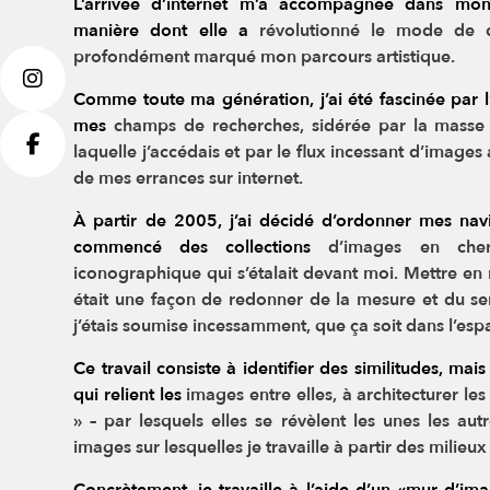
L’arrivée d’internet m’a accompagnée dans mon
manière dont elle a
révolutionné le mode de d
profondément marqué mon parcours artistique.
Comme toute ma génération, j’ai été fascinée par 
mes
champs de recherches, sidérée par la masse
laquelle j’accédais et
par le flux incessant d’images 
de mes errances sur internet.
À partir de 2005, j’ai décidé d’ordonner mes navig
commencé des collections
d’images en che
iconographique qui s’étalait devant moi. Mettre
en 
était une façon de redonner de la mesure et du se
j’étais soumise incessamment, que ça soit dans l’espa
Ce travail consiste à identifier des similitudes, ma
qui relient les
images entre elles, à architecturer l
» – par lesquels elles se révèlent
les unes les autr
images sur lesquelles je travaille à partir des
milieux 