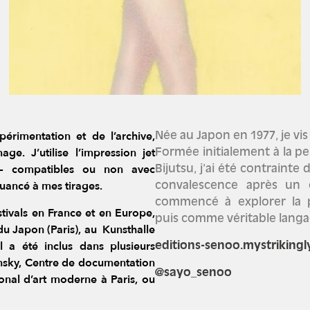
érimentation et de l’archive,
Née au Japon en 1977, je vi
age. J’utilise l’impression jet
Formée initialement à la pe
s — compatibles ou non avec
Bijutsu, j’ai été contraint
nuancé à mes tirages.
convalescence après un c
commencé à explorer la 
tivals en France et en Europe,
puis comme véritable langag
 du Japon (Paris), au Kunsthalle
l a été inclus dans plusieurs
editions-senoo.mystrikingl
dinsky, Centre de documentation
@sayo_senoo
nal d’art moderne à Paris, ou