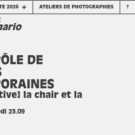
TE 2026
ATELIERS DE PHOTOGRAPHIES
?
R
nario
PÔLE DE
S
ORAINES
ive] la chair et la
di 23.09