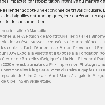
ges impactés par l’exploitation intensive du marbre de
ène Bellenger adopte une économie de travail circulaire.
’aide d’aiguilles entomologiques, leur conférant un aspe
société de consommation.
ne installée à Marseille.
Agnès B, le 62e Salon de Montrouge, les galeries Binôme 
ographie de Genève (Suisse), le musée Nicéphore Niépce,
 les centres d’art d’Annemasse, Aix-en-Provence et Em
ur 100% Expo à la Villette et a exposé à la Fondation po
enter de Bruxelles (Belgique) et la Nuit Blanche à Paris. 
 2020 elle est lauréate du Prix Impression Photographiq
s personnelles à la galerie Soma du Caire (Égypte), au Q
ntemporain de Saint Gervais Mont Blanc, à la galerie Margu
 Gibellina en Sicile (Italie).