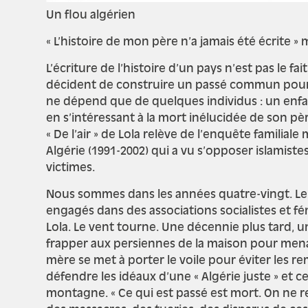
Un flou algérien
« L’histoire de mon père n’a jamais été écrite » 
L’écriture de l’histoire d’un pays n’est pas l
décident de construire un passé commun pour 
ne dépend que de quelques individus : un enfan
en s’intéressant à la mort inélucidée de son p
« De l’air » de Lola relève de l’enquête familial
Algérie (1991-2002) qui a vu s’opposer islamiste
victimes.
Nous sommes dans les années quatre-vingt. Le pè
engagés dans des associations socialistes et fém
Lola. Le vent tourne. Une décennie plus tard, u
frapper aux persiennes de la maison pour menace
mère se met à porter le voile pour éviter les rem
défendre les idéaux d’une « Algérie juste » et 
montagne. « Ce qui est passé est mort. On ne rev