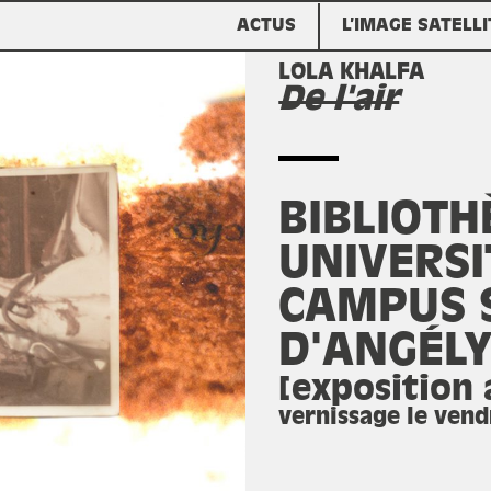
ACTUS
L’IMAGE SATELLI
LOLA KHALFA
De l'air
BIBLIOTH
UNIVERSI
CAMPUS 
D'ANGÉL
[exposition 
vernissage le vend