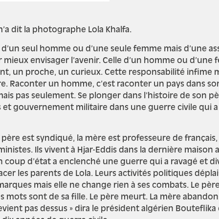
m’a dit la photographe Lola Khalfa.
e fait d’un seul homme ou d’une seule femme mais d’une a
mieux envisager l’avenir. Celle d’un homme ou d’une f
t, un proche, un curieux. Cette responsabilité infime m
ère. Raconter un homme, c’est raconter un pays dans son 
e mais pas seulement. Se plonger dans l’histoire de son pè
s et gouvernement militaire dans une guerre civile qui a 
re est syndiqué, la mère est professeure de français, e
inistes. Ils vivent à Hjar-Eddis dans la dernière maison
n coup d’état a enclenché une guerre qui a ravagé et di
r les parents de Lola. Leurs activités politiques dépla
arques mais elle ne change rien à ses combats. Le père, lu
ces mots sont de sa fille. Le père meurt. La mère abando
ient pas dessus » dira le président algérien Bouteflika 