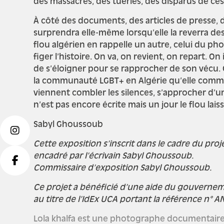
des massacres, des tueries, des disparus de ces
À côté des documents, des articles de presse, de
surprendra elle-même lorsqu’elle la reverra des an
fl
ou algérien en rappelle un autre, celui du pho
figer l’histoire. On va, on revient, on repart.
de s’éloigner pour se rapprocher de son vécu. C’
la communauté LGBT+ en Algérie qu’elle commenc
viennent combler les silences, s’approcher d’une
n’est pas encore écrite mais un jour le flou laisse
Sabyl Ghoussoub
Cette exposition s’inscrit dans le cadre du proj
encadré par l’écrivain Sabyl Ghoussoub.
Commissaire d’exposition Sabyl Ghoussoub.
Ce projet a bénéficié d’une aide du gouvernem
au titre de l’IdEx UCA portant la référence n° A
Lola khalfa est une photographe documentaire a