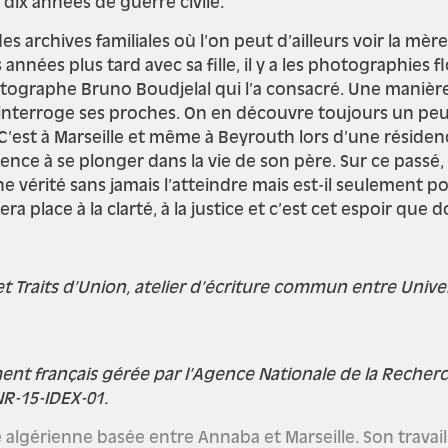
 dix années de guerre civile.
s archives familiales où l’on peut d’ailleurs voir la mère
nées plus tard avec sa fille, il y a les photographies flo
tographe Bruno Boudjelal qui l’a consacré. Une manière d
 On interroge ses proches. On en découvre toujours un pe
est à Marseille et même à Beyrouth lors d’une résidence 
e à se plonger dans la vie de son père. Sur ce passé, 
 vérité sans jamais l’atteindre mais est-il seulement pos
ra place à la clarté, à la justice et c’est cet espoir que d
et Traits d’Union, atelier d’écriture commun entre Univer
ent français gérée par l’Agence Nationale de la Reche
NR-15-IDEX-01.
lgérienne basée entre Annaba et Marseille. Son travail 