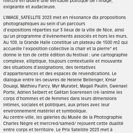
mettre en œuvre une véritable politique de l’image,
exigeante et audacieuse.
L’IMAGE_SATELLITE 2023 met en résonance dix propositions
photographiques au sein d’un parcours
d’expositions réparties sur 3 lieux de la ville de Nice, ainsi
qu’un programme d’événements associés et hors les murs.
Au 109, la Grande Halle constitue un plateau de 1500 m2 qui
accueille l’exposition collective la chair et la pierre* et
donne le ton de cette édition du festival : une cartographie
complexe, elliptique, toujours contextuelle et mouvante
des situations d’assignations, des tentatives
d’appartenances et des espaces de revendications. Le
dialogue entre les oeuvres de Helene Bellenger, Kmar
Douagi, Mathieu Farcy, Myr Muratet, Magali Paulin, Gwenael
Porte, Adrien Selbert et Gaëtan Soerensen (ré-)anime les
corps d’hommes et de femmes dans leurs dimensions
intimes, sociales et politiques, aux prises avec leur
environnement matériel et symbolique.
Au centre-ville, les galeries du Musée de la Photographie
Charles Nègre et mercred/samed/ rejouent cette dualité
entre corps et territoire. Le Prix Satellite 2023 met à